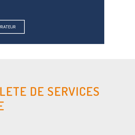
URATEUR
LETE DE SERVICES
E