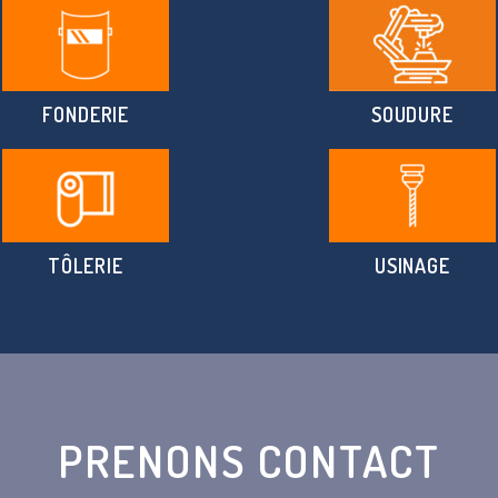
FONDERIE
SOUDURE
TÔLERIE
USINAGE
PRENONS CONTACT