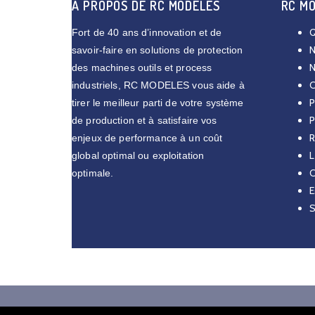
A PROPOS DE RC MODÈLES
RC M
Q
Fort de 40 ans d’innovation et de
N
savoir-faire en solutions de protection
N
des machines outils et process
C
industriels, RC MODELES vous aide à
P
tirer le meilleur parti de votre système
P
de production et à satisfaire vos
R
enjeux de performance à un coût
L
global optimal ou exploitation
C
optimale.
E
S
Copy