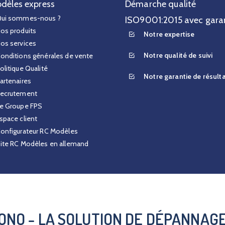
dèles express
Démarche qualité
ui sommes-nous ?
ISO9001:2015 avec gara
os produits
Notre expertise
os services
Notre qualité de suivi
onditions générales de vente
olitique Qualité
Notre garantie de résult
artenaires
ecrutement
e Groupe FPS
space client
onfigurateur RC Modèles
ite RC Modèles en allemand
ONO - LA SOLUTION DE DÉPANNAG