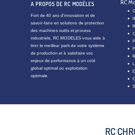
RC Mo
A PROPOS DE RC MODÈLES
Q
Fort de 40 ans d’innovation et de
N
savoir-faire en solutions de protection
N
des machines outils et process
C
industriels, RC MODELES vous aide à
P
tirer le meilleur parti de votre système
P
de production et à satisfaire vos
R
enjeux de performance à un coût
L
global optimal ou exploitation
E
optimale.
C
S
RC CHR