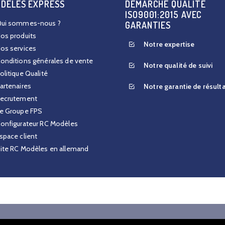
ODÈLES EXPRESS
DÉMARCHE QUALITÉ
ISO9001:2015 AVEC
ui sommes-nous ?
GARANTIES
os produits
Notre expertise
os services
onditions générales de vente
Notre qualité de suivi
olitique Qualité
artenaires
Notre garantie de résult
ecrutement
e Groupe FPS
onfigurateur RC Modèles
space client
ite RC Modèles en allemand
right
Executive 2019-2023
| Tous droits réservés |
Mentions légales
|
Politique de confident