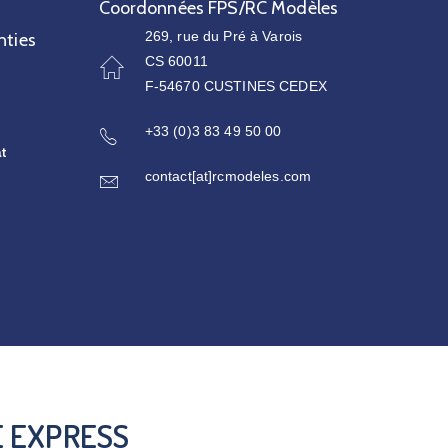
Coordonnées FPS/RC Modèles
269, rue du Pré à Varois
nties
CS 60011
F-54670 CUSTINES CEDEX
+33 (0)3 83 49 50 00
at
contact[at]rcmodeles.com
E EXPRESS