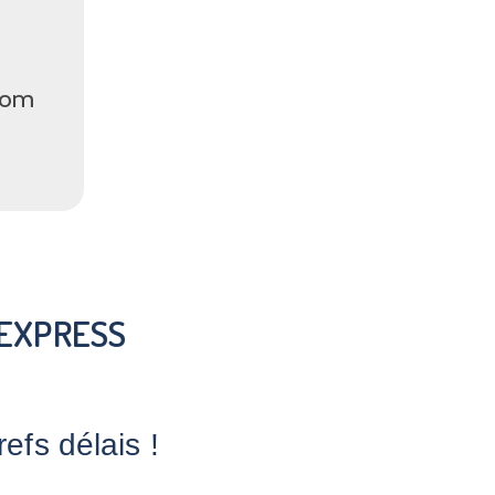
.com
 EXPRESS
fs délais !