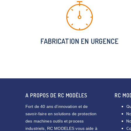
FABRICATION EN URGENCE
A PROPOS DE RC MODÈLES
RC MO
Qu
Fort de 40 ans d’innovation et de
No
savoir-faire en solutions de protection
No
des machines outils et process
Co
industriels, RC MODELES vous aide à