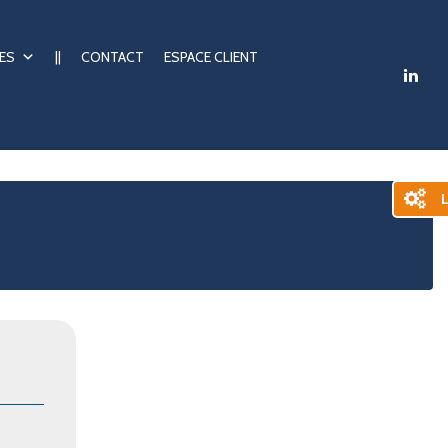
ES
||
CONTACT
ESPACE CLIENT
L