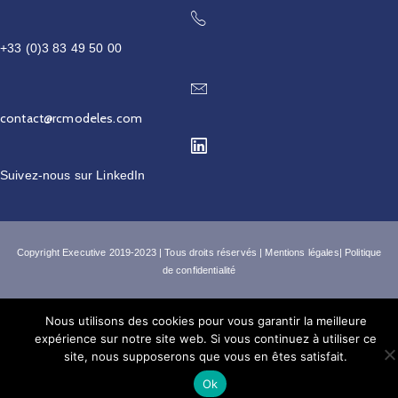
+33 (0)3 83 49 50 00
contact@rcmodeles.com
Suivez-nous sur
LinkedIn
Copyright
Executive 2019-2023
| Tous droits réservés |
Mentions légales
|
Politique
de confidentialité
Nous utilisons des cookies pour vous garantir la meilleure
expérience sur notre site web. Si vous continuez à utiliser ce
site, nous supposerons que vous en êtes satisfait.
Ok