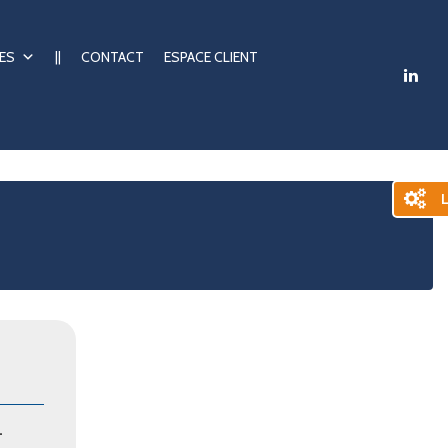
ES
||
CONTACT
ESPACE CLIENT
L
-